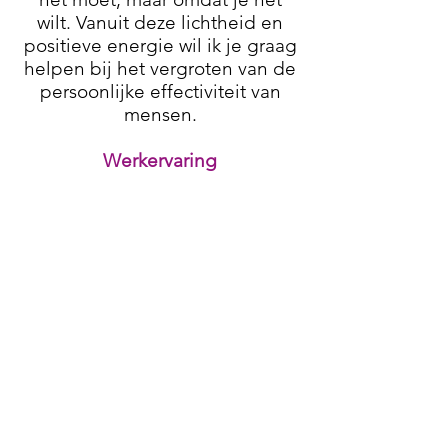
wilt. Vanuit deze lichtheid en
positieve energie wil ik je graag
helpen bij het vergroten van de
persoonlijke effectiviteit van
mensen.
Werkervaring
Ik geef al meer dan 10 jaar
trainingen op het gebied van
persoonlijk leiderschap en
communicatie voor bedrijven als
Coca Cola, ABN Amro, Franklin
Covey, TomTom, Mediamarkt,
Agium, Gemeente Utrecht,
People Select, UWV en
Microsoft. Daarvoor voor werkte
ik 10 jaar in het bedrijfsleven,
onder andere als Marketeer,
Account Director en Consultant